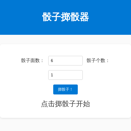
骰子掷骰器
骰子面数：
骰子个数：
掷骰子！
点击掷骰子开始